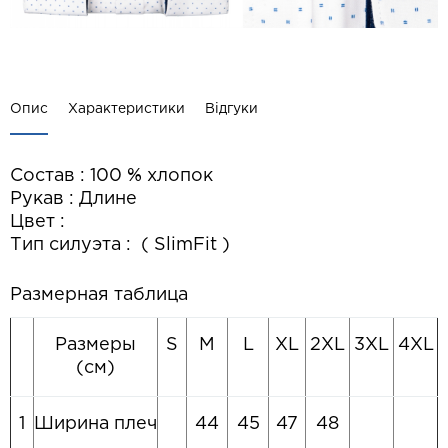
Опис
Характеристики
Відгуки
Состав : 100 % хлопок
Рукав : Длине
Цвет :
Тип силуэта : ( SlimFit )
Размерная таблица
Размеры
S
M
L
XL
2XL
3XL
4XL
(см)
1
Ширина плеч
44
45
47
48