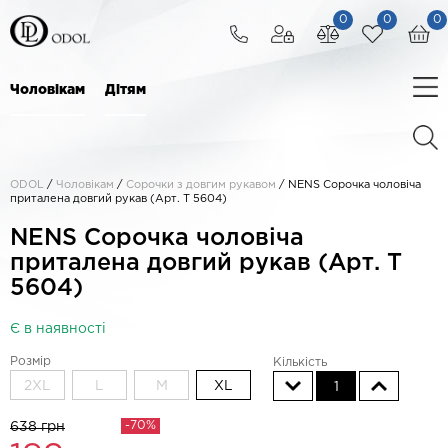
0
0
0
Чоловікам
Дітям
ODOL
/
Чоловікам
/
Сорочки з довгим рукавом
/
NENS Сорочка чоловіча
приталена довгий рукав (Арт. T 5604)
NENS Сорочка чоловіча
приталена довгий рукав (Арт. T
5604)
Є в наявності
Розмір
Кількість
2XL
L
M
XL
1
-70%
638 грн