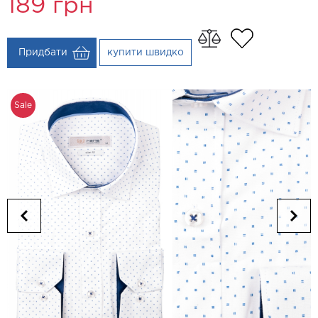
189
грн
Придбати
купити швидко
Sale