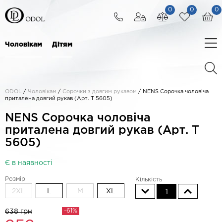
0
0
0
Чоловікам
Дітям
ODOL
/
Чоловікам
/
Сорочки з довгим рукавом
/
NENS Сорочка чоловіча
приталена довгий рукав (Арт. T 5605)
NENS Сорочка чоловіча
приталена довгий рукав (Арт. T
5605)
Є в наявності
Розмір
Кількість
2XL
L
M
XL
1
-61%
638 грн