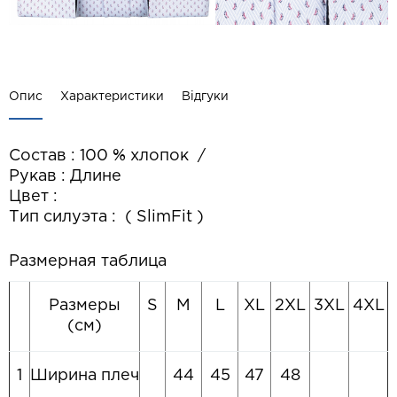
Опис
Характеристики
Відгуки
Состав : 100 % хлопок /
Рукав : Длине
Цвет :
Тип силуэта : ( SlimFit )
Размерная таблица
Размеры
S
M
L
XL
2XL
3XL
4XL
(см)
1
Ширина плеч
44
45
47
48