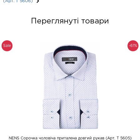
(Арт. T 5606)
Переглянуті товари
Sale
-61%
NENS Сорочка чоловіча приталена довгий рукав (Арт. T 5605)