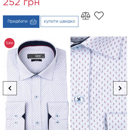
252
грн
Придбати
купити швидко
Sale