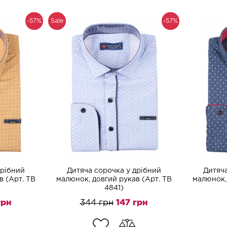
-57%
Sale
-57%
Перейти до каталогу
дрібний
Дитяча сорочка у дрібний
Дитяча
в (Арт. TB
малюнок, довгий рукав (Арт. TB
малюнок, 
4841)
грн
344 грн
147 грн