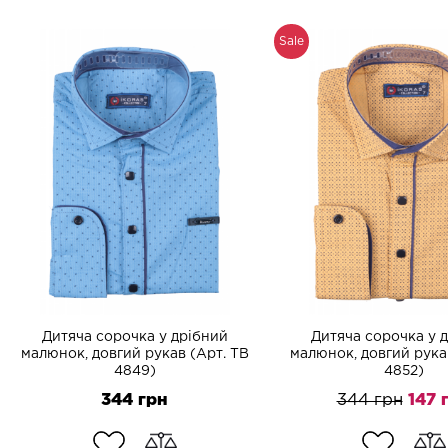
Sale
Перейти до каталогу
Дитяча сорочка у дрібний
Дитяча сорочка у 
малюнок, довгий рукав (Арт. TB
малюнок, довгий рука
4849)
4852)
344 грн
344 грн
147 