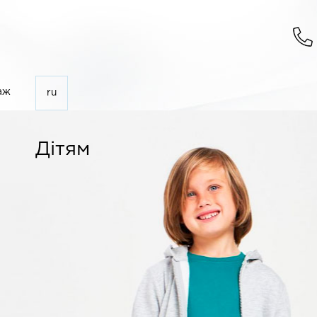
аж
ru
Дітям