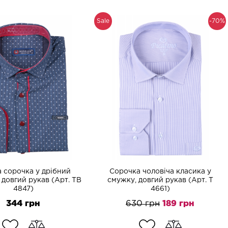
Sale
-70%
 сорочка у дрібний
Сорочка чоловіча класика у
довгий рукав (Арт. TB
смужку, довгий рукав (Арт. T
4847)
4661)
344 грн
630 грн
189 грн