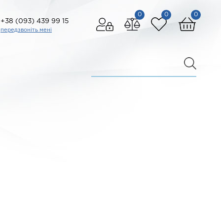
0
0
0
+38 (093) 439 99 15
передзвоніть мені