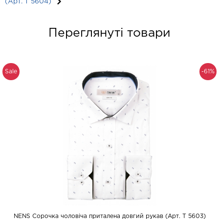
(Арт. T 5604)
Переглянуті товари
Sale
-61%
NENS Сорочка чоловіча приталена довгий рукав (Арт. T 5603)