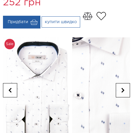
252
грн
Придбати
купити швидко
Sale