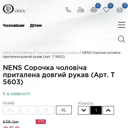
0
0
0
Чоловікам
Дітям
ODOL
/
Чоловікам
/
Сорочки з довгим рукавом
/
NENS Сорочка чоловіча
приталена довгий рукав (Арт. T 5603)
NENS Сорочка чоловіча
приталена довгий рукав (Арт. T
5603)
Є в наявності
Розмір
Кількість
2XL
L
M
XL
1
-61%
638 грн