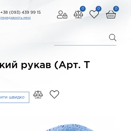
0
0
0
+38 (093) 439 99 15
передзвоніть мені
кий рукав (Арт. T
пити швидко