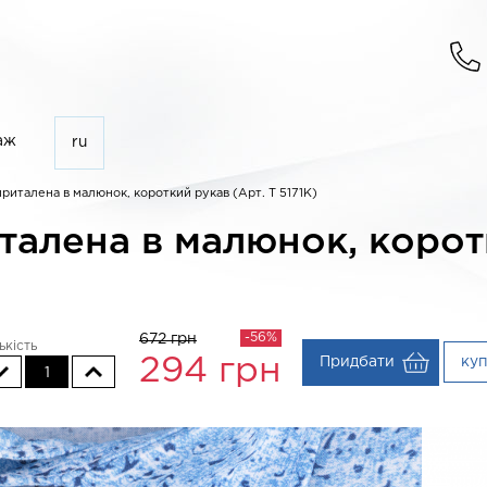
аж
ru
приталена в малюнок, короткий рукав (Арт. T 5171K)
талена в малюнок, корот
-56%
672 грн
ькість
Придбати
ку
294
грн
1