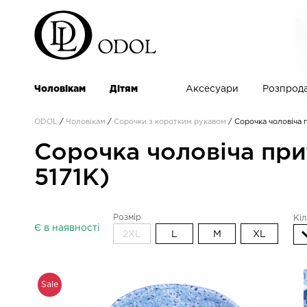
Чоловікам
Дітям
Аксесуари
Розпрод
ODOL
/
Чоловікам
/
Сорочки з коротким рукавом
/
Сорочка чоловіча 
Сорочка чоловіча при
5171K)
Розмір
Кіл
Є в наявності
2XL
L
M
XL
Sale