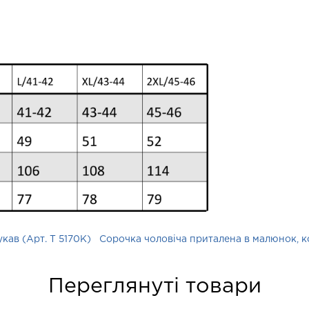
кав (Арт. T 5170K)
Сорочка чоловіча приталена в малюнок, ко
Переглянуті товари