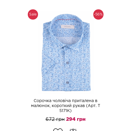
Sale
-56%
Сорочка чоловіча приталена в
малюнок, короткий рукав (Арт. T
5171K)
672 грн
294 грн