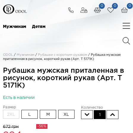
0
0
0
Мужчинам
Детям
ODOL
/
Мужчинам
/
Рубашки с коротким рукавом
/
Рубашка мужская
приталенная в рисунок, короткий рукав (Арт. T 5171K)
Рубашка мужская приталенная в
рисунок, короткий рукав (Арт. T
5171K)
Есть в наличии
Размер
Количество
2XL
L
M
XL
1
-56%
672 грн