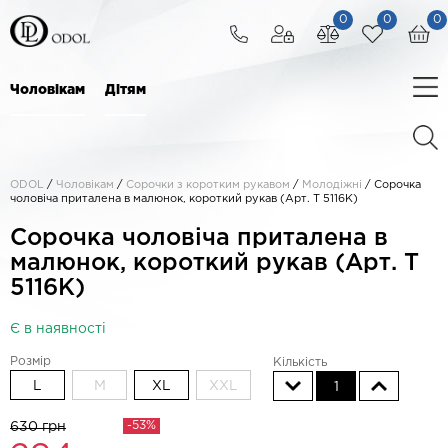
0
0
0
Чоловікам
Дітям
ODOL
/
Чоловікам
/
Сорочки з коротким рукавом
/
Молодіжні
/
Сорочка
чоловіча приталена в малюнок, короткий рукав (Арт. T 5116К)
Сорочка чоловіча приталена в
малюнок, короткий рукав (Арт. T
5116К)
Є в наявності
Розмір
Кількість
L
M
XL
XXL
1
-53%
630 грн