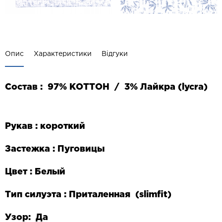
Опис
Характеристики
Відгуки
Состав :
97
% КОТТОН
/ 3%
Лайкра
(lycra)
Рукав : короткий
Застежка : Пуговицы
Цвет : Белый
Тип силуэта : Приталенная (
slim
fit
)
Узор: Да