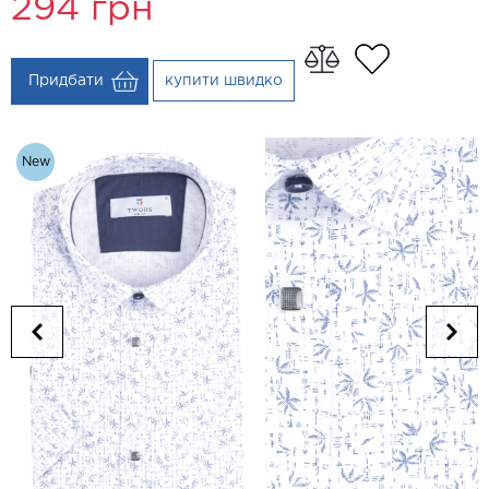
294
грн
Придбати
купити швидко
New