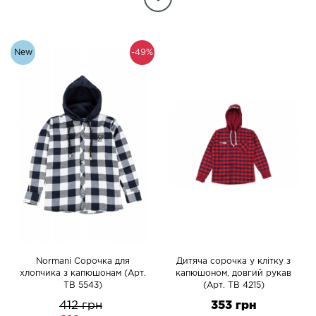
New
-49%
Normani Сорочка для
Дитяча сорочка у клітку з
хлопчика з капюшонам (Арт.
капюшоном, довгий рукав
TB 5543)
(Арт. TB 4215)
412 грн
353 грн