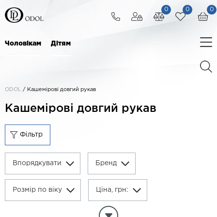
0
0
0
Чоловікам
Дітям
ODOL
/
Кашемірові довгий рукав
Кашемірові довгий рукав
Фільтр
Впорядкувати
Бренд
Розмір по віку
Ціна, грн:
Очистити параметри фільтра