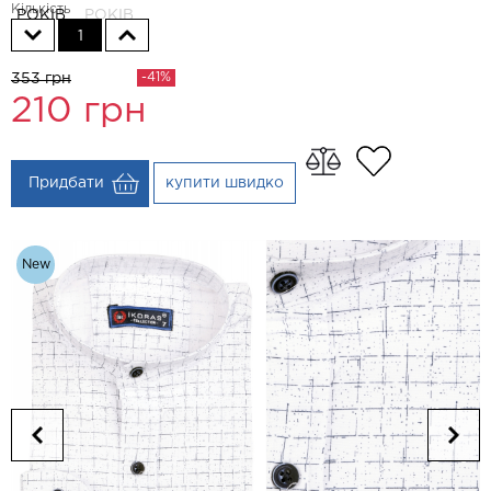
Кількість
РОКІВ
РОКІВ
1
-41%
353 грн
210
грн
Придбати
купити швидко
New