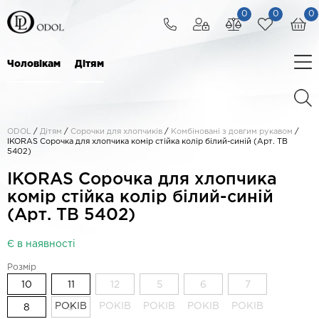
0
0
0
Чоловікам
Дітям
ODOL
/
Дітям
/
Сорочки для хлопчиків
/
Комбіновані з довгим рукавом
/
IKORAS Сорочка для хлопчика комір стійка колір білий-синій (Арт. TB
5402)
IKORAS Сорочка для хлопчика
комір стійка колір білий-синій
(Арт. TB 5402)
Є в наявності
Розмір
10
11
12
5
6
7
РОКІВ
РОКІВ
РОКІВ
РОКІВ
РОКІВ
РОКІВ
8
9