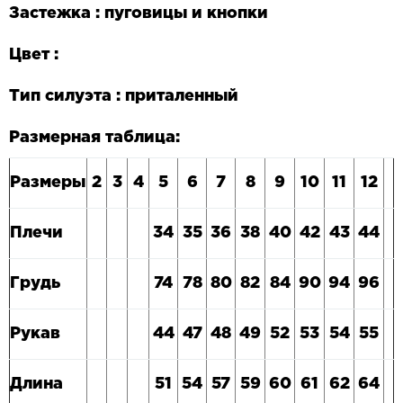
Застежка : пуговицы и кнопки
Цвет :
Тип силуэта : приталенный
Размерная таблица:
Размеры
2
3
4
5
6
7
8
9
10
11
12
Плечи
34
35
36
38
40
42
43
44
Грудь
74
78
80
82
84
90
94
96
Рукав
44
47
48
49
52
53
54
55
Длина
51
54
57
59
60
61
62
64