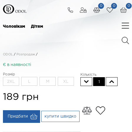
0
0
0
Чоловікам
Дітям
ODOL
/
Розпродаж
/
Є в наявності
Розмір
Кількість
2XL
L
M
XL
1
189
грн
Придбати
купити швидко