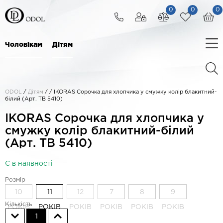
0
0
0
Чоловікам
Дітям
ODOL
/
Дітям
/
/
IKORAS Сорочка для хлопчика у смужку колір блакитний-
білий (Арт. TB 5410)
IKORAS Сорочка для хлопчика у
смужку колір блакитний-білий
(Арт. TB 5410)
Є в наявності
Розмір
10
11
12
7
8
9
Кількість
РОКІВ
РОКІВ
РОКІВ
РОКІВ
РОКІВ
РОКІВ
1