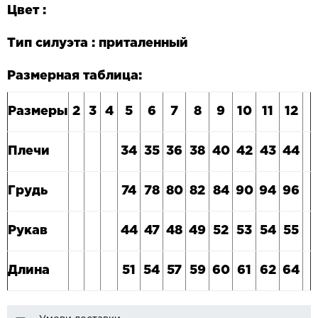
Цвет :
Тип силуэта : приталенный
Размерная таблица:
Размеры
2
3
4
5
6
7
8
9
10
11
12
Плечи
34
35
36
38
40
42
43
44
Грудь
74
78
80
82
84
90
94
96
Рукав
44
47
48
49
52
53
54
55
Длина
51
54
57
59
60
61
62
64