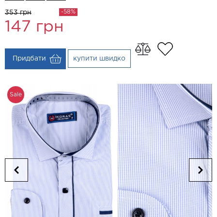
-58%
353 грн
147
грн
Придбати
купити швидко
Sale