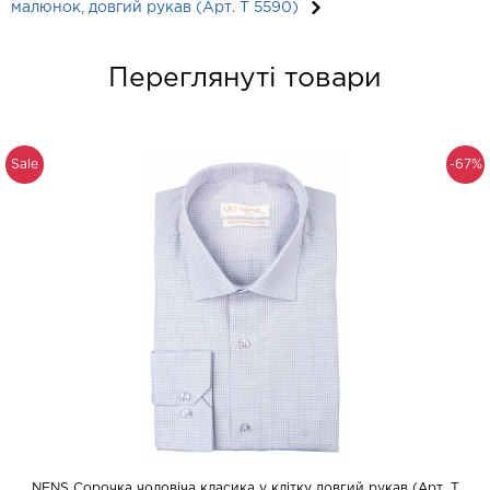
малюнок, довгий рукав (Арт. T 5590)
Переглянуті товари
Sale
-67%
NENS Сорочка чоловіча класика у клітку довгий рукав (Арт. T