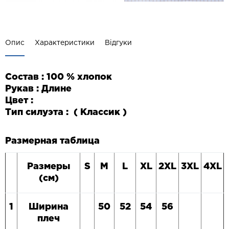
Опис
Характеристики
Відгуки
Состав : 100 % хлопок
Рукав : Длине
Цвет :
Тип силуэта : ( Классик )
Размерная таблица
Размеры
S
M
L
XL
2
XL
3
XL
4
XL
(см)
1
Ширина
50
52
54
56
плеч