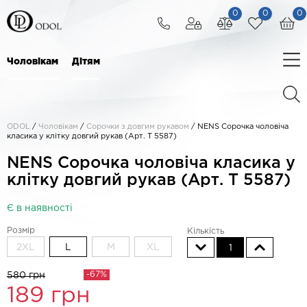
0
0
0
Чоловікам
Дітям
ODOL
/
Чоловікам
/
Сорочки з довгим рукавом
/
NENS Сорочка чоловіча
класика у клітку довгий рукав (Арт. T 5587)
NENS Сорочка чоловіча класика у
клітку довгий рукав (Арт. T 5587)
Є в наявності
Розмір
Кількість
2XL
L
M
XL
1
-67%
580 грн
189
грн