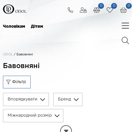
0
0
0
Чоловікам
Дітям
ODOL
/
Бавовняні
Бавовняні
Фільтр
Впорядкувати
Бренд
Міжнародний розмір
Міжнародний розмір
Ціна, грн: