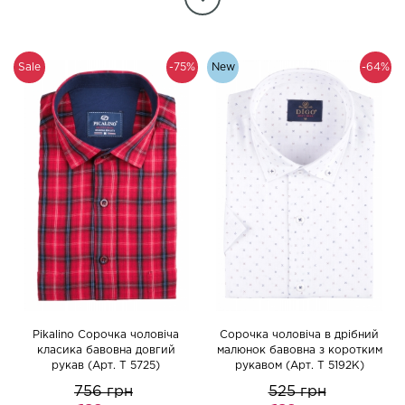
Очистити параметри фільтра
Sale
-75%
New
-64%
Pikalino Сорочка чоловіча
Сорочка чоловіча в дрібний
класика бавовна довгий
малюнок бавовна з коротким
рукав (Арт. T 5725)
рукавом (Арт. T 5192K)
756 грн
525 грн