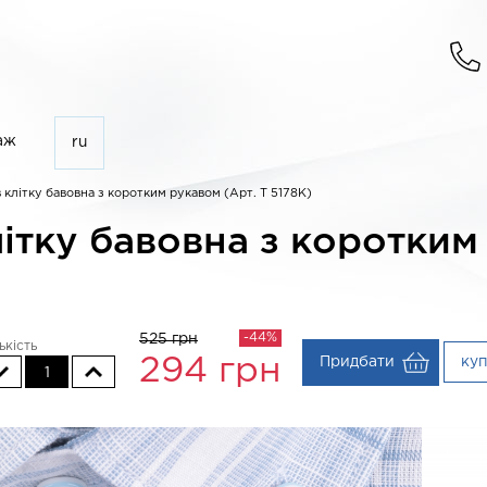
аж
ru
 клітку бавовна з коротким рукавом (Арт. T 5178K)
ітку бавовна з коротким
-44%
525 грн
ькість
Придбати
ку
294
грн
1