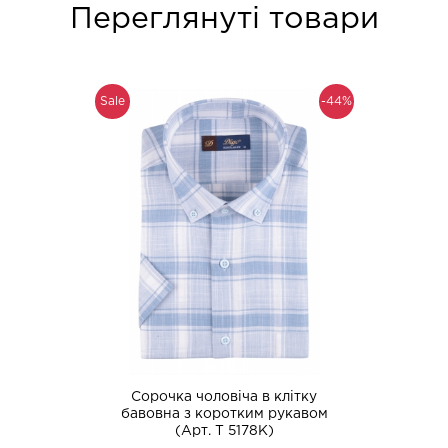
Переглянуті товари
Sale
-44%
Сорочка чоловіча в клітку
бавовна з коротким рукавом
(Арт. T 5178K)