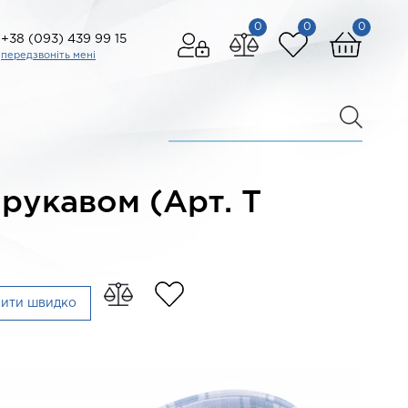
0
0
0
+38 (093) 439 99 15
передзвоніть мені
 рукавом (Арт. T
пити швидко