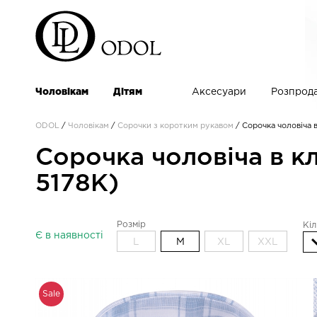
Чоловікам
Дітям
Аксесуари
Розпрод
ODOL
/
Чоловікам
/
Сорочки з коротким рукавом
/
Сорочка чоловіча в
Сорочка чоловіча в кл
5178K)
Розмір
Кіл
Є в наявності
L
M
XL
XXL
Sale