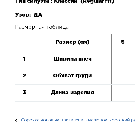
Тип силуэта : Классик (
Regular
Fit
)
Узор: ДА
Размерная таблица
Размер (см)
S
1
Ширина плеч
2
Обхват груди
3
Длина изделия
Сорочка чоловіча приталена в малюнок, короткий рук