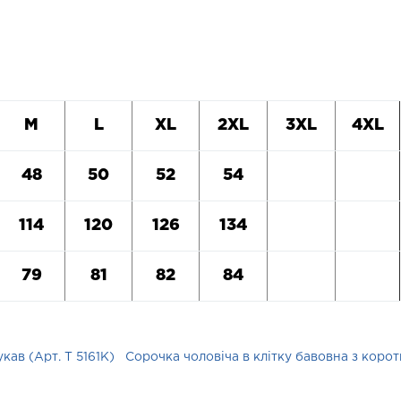
M
L
XL
2XL
3XL
4XL
48
50
52
54
114
120
126
134
79
81
82
84
ав (Арт. T 5161K)
Сорочка чоловіча в клітку бавовна з корот