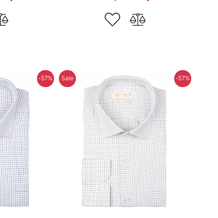
-57%
Sale
-57%