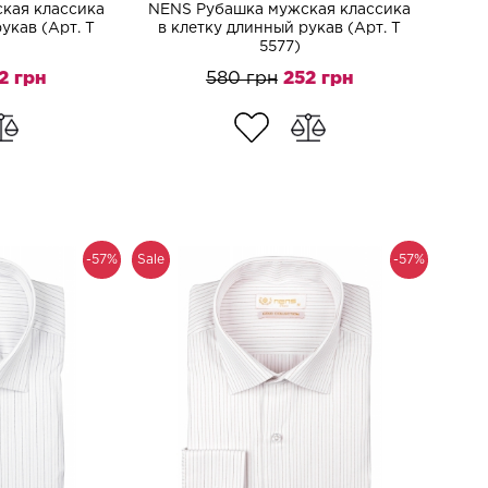
кая классика
NENS Рубашка мужская классика
укав (Арт. T
в клетку длинный рукав (Арт. T
5577)
2 грн
580 грн
252 грн
-57%
Sale
-57%