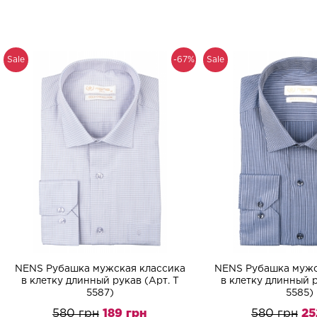
Sale
-67%
Sale
NENS Рубашка мужская классика
NENS Рубашка мужс
в клетку длинный рукав (Арт. T
в клетку длинный р
5587)
5585)
580 грн
189 грн
580 грн
25