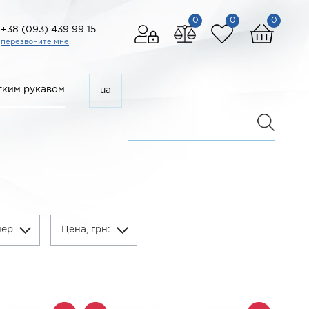
0
0
0
+38 (093) 439 99 15
перезвоните мне
ким рукавом
ua
мер
Цена, грн: