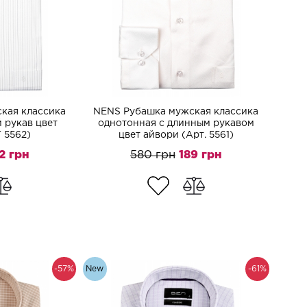
кая классика
NENS Рубашка мужская классика
 рукав цвет
однотонная с длинным рукавом
T 5562)
цвет айвори (Арт. 5561)
2 грн
580 грн
189 грн
-57%
New
-61%