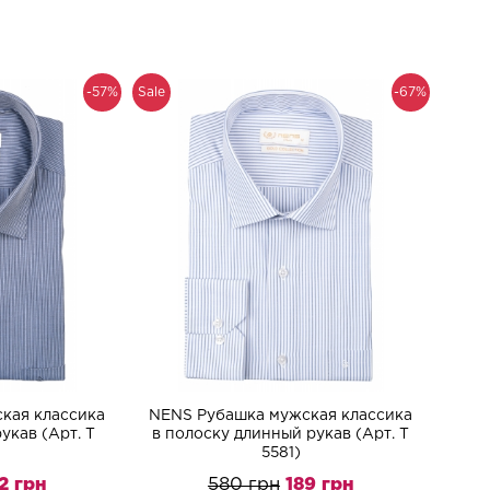
-57%
Sale
-67%
кая классика
NENS Рубашка мужская классика
укав (Арт. T
в полоску длинный рукав (Арт. T
5581)
2 грн
580 грн
189 грн