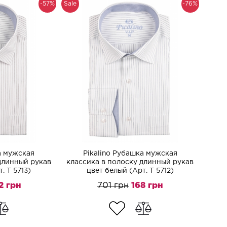
-57%
Sale
-76%
а мужская
Pikalino Рубашка мужская
длинный рукав
классика в полоску длинный рукав
. T 5713)
цвет белый (Арт. T 5712)
2 грн
701 грн
168 грн