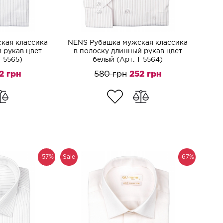
кая классика
NENS Рубашка мужская классика
 рукав цвет
в полоску длинный рукав цвет
T 5565)
белый (Арт. T 5564)
2 грн
580 грн
252 грн
-57%
Sale
-67%