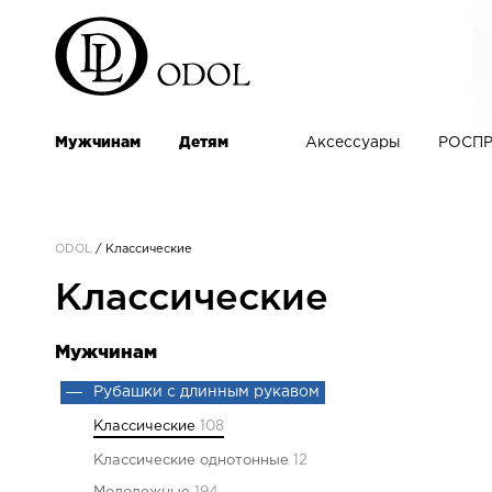
Мужчинам
Детям
Аксессуары
РОСПР
ODOL
/
Классические
Классические
Мужчинам
Рубашки с длинным рукавом
Классические
108
Классические однотонные
12