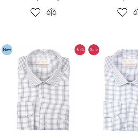
New
-67%
Sale