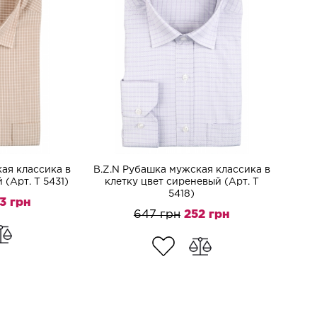
ая классика в
B.Z.N Рубашка мужская классика в
 (Арт. T 5431)
клетку цвет сиреневый (Арт. T
5418)
3 грн
647 грн
252 грн