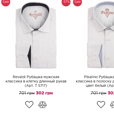
Sale
-57%
Sale
Revaldi Рубашка мужская
Pikalino Рубашк
классика в клетку длинный рукав
классика в полоску 
(Арт. T 5717)
цвет белый (Арт
701 грн
302 грн
701 грн
30