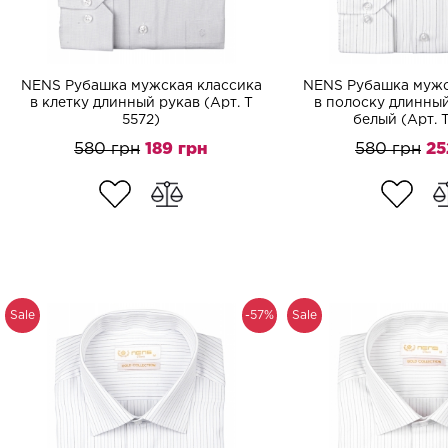
NENS Рубашка мужская классика
NENS Рубашка мужс
в клетку длинный рукав (Арт. T
в полоску длинный
5572)
белый (Арт. 
580 грн
189 грн
580 грн
25
Sale
-57%
Sale