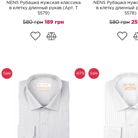
NENS Рубашка мужская классика
NENS Рубашка мужс
в клетку длинный рукав (Арт. T
в клетку длинный р
5579)
5578)
580 грн
189 грн
580 грн
25
Sale
-67%
Sale