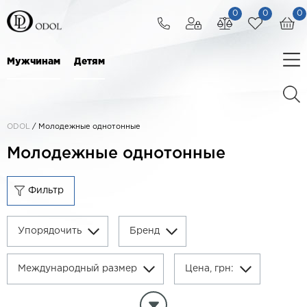
0
0
0
Мужчинам
Детям
ODOL
/
Молодежные однотонные
Молодежные однотонные
Фильтр
Упорядочить
Бренд
Международный размер
Цена, грн:
Очитистить параметры фильтра