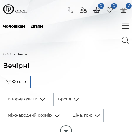
0
0
0
Чоловікам
Дітям
ODOL
/
Вечірні
Вечірні
Фільтр
Впорядкувати
Бренд
Міжнародний розмір
Ціна, грн:
Очистити параметри фільтра