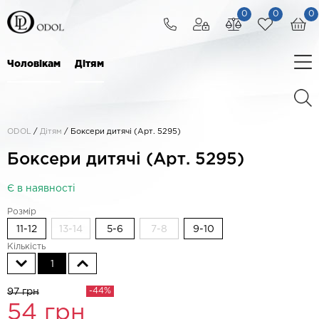
0
0
0
Чоловікам
Дітям
ODOL
/
Дітям
/
Боксери дитячі (Арт. 5295)
Боксери дитячі (Арт. 5295)
Є в наявності
Розмір
11-12
13-14
5-6
7-8
9-10
Кількість
1
-44%
97 грн
54
грн