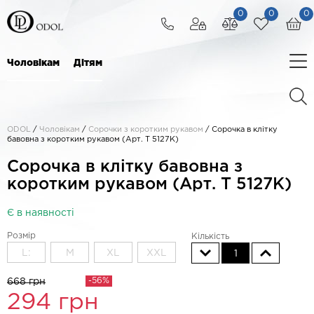
0
0
0
Чоловікам
Дітям
ODOL
/
Чоловікам
/
Сорочки з коротким рукавом
/
Сорочка в клітку
бавовна з коротким рукавом (Арт. T 5127K)
Сорочка в клітку бавовна з
коротким рукавом (Арт. T 5127K)
Є в наявності
Розмір
Кількість
L:
M
XL
XXL
1
-56%
668 грн
294
грн