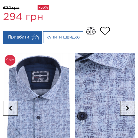
-56%
672 грн
294
грн
Придбати
купити швидко
Sale