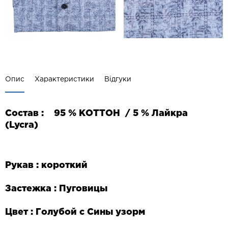
Опис
Характеристики
Відгуки
Состав :
95 % КОТТОН / 5 % Лайкра
(
Lycra
)
Рукав : короткий
Застежка : Пуговицы
Цвет : Голубой с Сины узорм