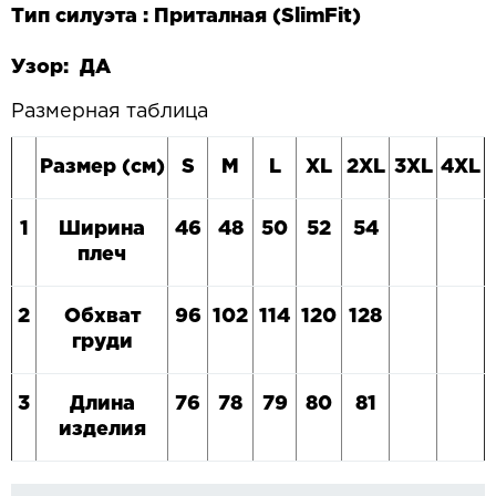
Тип силуэта : Приталная (
Slim
Fit
)
Узор: ДА
Размерная таблица
Размер (см)
S
M
L
XL
2XL
3XL
4XL
1
Ширина
46
48
50
52
54
плеч
2
Обхват
96
102
114
120
128
груди
3
Длина
76
78
79
80
81
изделия