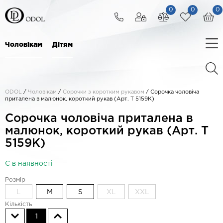
0
0
0
Чоловікам
Дітям
ODOL
/
Чоловікам
/
Сорочки з коротким рукавом
/
Сорочка чоловіча
приталена в малюнок, короткий рукав (Арт. T 5159K)
Сорочка чоловіча приталена в
малюнок, короткий рукав (Арт. T
5159K)
Є в наявності
Розмір
L
M
S
XL
XXL
Кількість
1