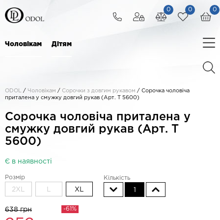
0
0
0
Чоловікам
Дітям
ODOL
/
Чоловікам
/
Сорочки з довгим рукавом
/
Сорочка чоловіча
приталена у смужку довгий рукав (Арт. T 5600)
Сорочка чоловіча приталена у
смужку довгий рукав (Арт. T
5600)
Є в наявності
Розмір
Кількість
2XL
L
XL
1
-61%
638 грн