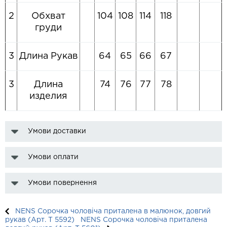
2
Обхват
104
108
114
118
груди
3
Длина Рукав
64
65
66
67
3
Длина
74
76
77
78
изделия
Умови доставки
Умови оплати
Умови повернення
NENS Сорочка чоловіча приталена в малюнок, довгий
рукав (Арт. T 5592)
NENS Сорочка чоловіча приталена