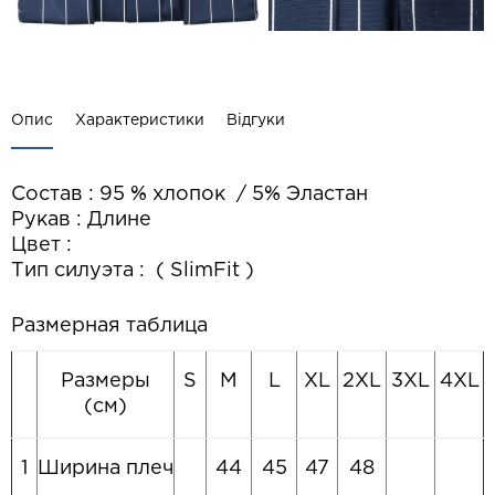
Опис
Характеристики
Відгуки
Состав : 95 % хлопок / 5% Эластан
Рукав : Длине
Цвет :
Тип силуэта : ( SlimFit )
Размерная таблица
Размеры
S
M
L
XL
2XL
3XL
4XL
(см)
1
Ширина плеч
44
45
47
48