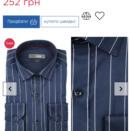
252
грн
Придбати
купити швидко
Sale