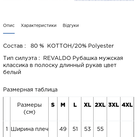
Опис
Характеристики
Відгуки
Состав : 80 % КОТТОН/20% Polyester
Тип силуэта : REVALDO Рубашка мужская
классика в полоску длинный рукав цвет
белый
Размерная таблица
Размеры
S
M
L
XL
2XL
3XL
4XL
(см)
1
Ширина плеч
49
51
53
55