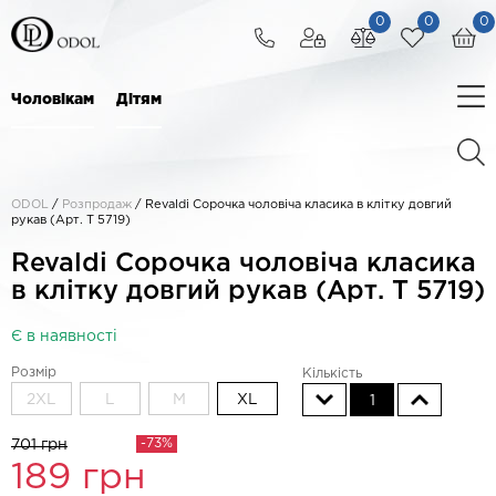
0
0
0
Чоловікам
Дітям
ODOL
/
Розпродаж
/
Revaldi Сорочка чоловіча класика в клітку довгий
рукав (Арт. T 5719)
Revaldi Сорочка чоловіча класика
в клітку довгий рукав (Арт. T 5719)
Є в наявності
Розмір
Кількість
2XL
L
M
XL
1
-73%
701 грн
189
грн