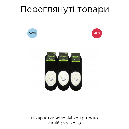
Переглянуті товари
New
-46%
Шкарпетки чоловічі колір темно
синій (NS 5296)