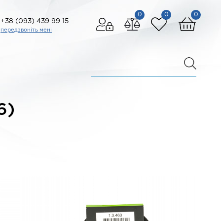
0
0
0
+38 (093) 439 99 15
передзвоніть мені
6)