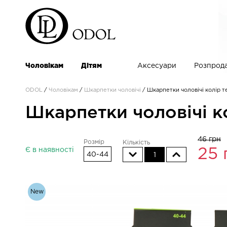
Чоловікам
Дітям
Аксесуари
Розпрод
ODOL
/
Чоловікам
/
Шкарпетки чоловічі
/
Шкарпетки чоловічі колір т
Шкарпетки чоловічі к
46 грн
Розмір
Кількість
Є в наявності
25
40-44
1
New