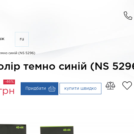
аж
ru
емно синій (NS 5296)
олір темно синій (NS 529
-46%
Придбати
купити швидко
грн