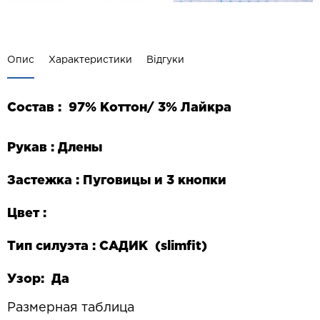
Опис
Характеристики
Відгуки
Состав :
97% Коттон/ 3% Лайкра
Рукав : Длены
Застежка : Пуговицы и 3 кнопки
Цвет :
Тип силуэта : САДИК (
slim
fit
)
Узор: Да
Размерная таблица