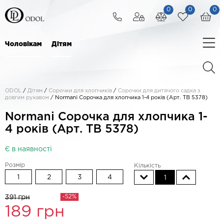
0
0
0
Чоловікам
Дітям
ODOL
/
Дітям
/
Сорочки для хлопчиків
/
Сорочки для дитячого садка з
довгим рукавом
/
Normani Сорочка для хлопчика 1-4 років (Арт. TB 5378)
Normani Сорочка для хлопчика 1-
4 років (Арт. TB 5378)
Є в наявності
Розмір
Кількість
1
2
3
4
1
-52%
391 грн
189
грн