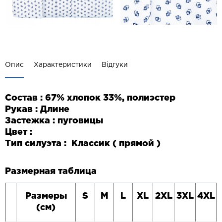
Опис
Характеристики
Відгуки
Состав : 67% хлопок 33%, полиэстер
Рукав : Длине
Застежка : пуговицы
Цвет :
Тип силуэта : Классик ( прямой )
Размерная таблица
Размеры
S
M
L
XL
2
XL
3
XL
4
XL
(см)