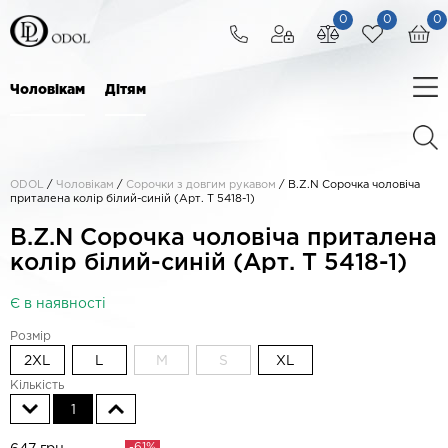
0
0
0
Чоловікам
Дітям
ODOL
/
Чоловікам
/
Сорочки з довгим рукавом
/
B.Z.N Сорочка чоловіча
приталена колір білий-синій (Арт. T 5418-1)
B.Z.N Сорочка чоловіча приталена
колір білий-синій (Арт. T 5418-1)
Є в наявності
Розмір
2XL
L
M
S
XL
Кількість
1
-61%