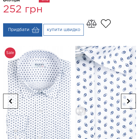
647 грн
252
грн
Придбати
купити швидко
Sale