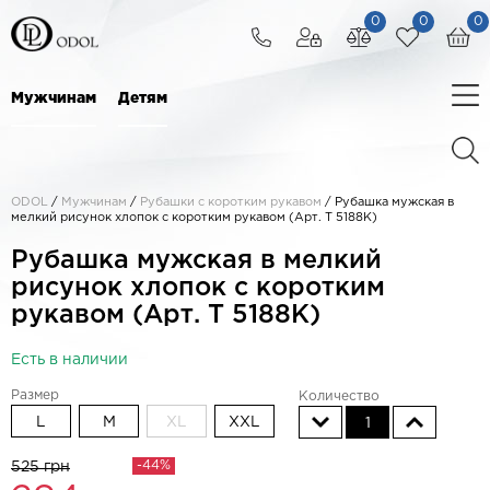
0
0
0
Мужчинам
Детям
ODOL
/
Мужчинам
/
Рубашки с коротким рукавом
/
Рубашка мужская в
мелкий рисунок хлопок с коротким рукавом (Арт. T 5188K)
Рубашка мужская в мелкий
рисунок хлопок с коротким
рукавом (Арт. T 5188K)
Есть в наличии
Размер
Количество
L
M
XL
XXL
1
-44%
525 грн