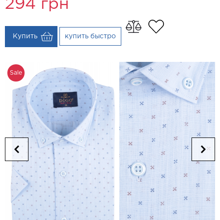
294
грн
Купить
купить быстро
Sale