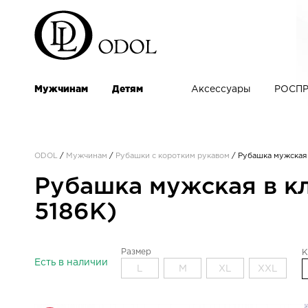
Мужчинам
Детям
Аксессуары
РОСПР
ODOL
/
Мужчинам
/
Рубашки с коротким рукавом
/
Рубашка мужская 
Рубашка мужская в кл
5186K)
Размер
К
Есть в наличии
L
M
XL
XXL