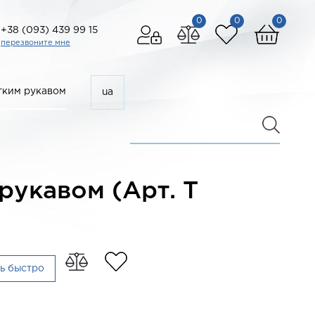
0
0
0
+38 (093) 439 99 15
перезвоните мне
ким рукавом
ua
рукавом (Арт. T
ь быстро