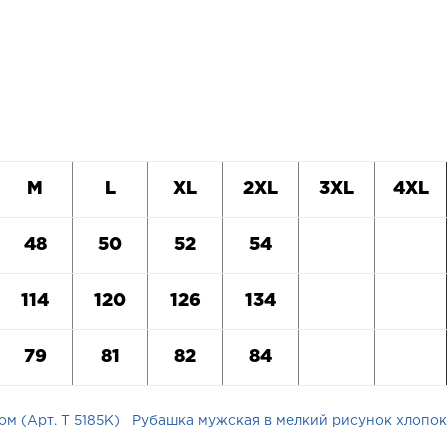
M
L
XL
2XL
3XL
4XL
48
50
52
54
114
120
126
134
79
81
82
84
м (Арт. T 5185K)
Рубашка мужская в мелкий рисунок хлопок 