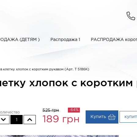
ОДАЖА (ДЕТЯМ )
Распродажа 1
РАСПРОДАЖА корот
в клетку хлопок с коротким рукавом (Арт. T 5186K)
етку хлопок с коротким 
-64%
525 грн
оличество
Купить
купит
189
грн
1