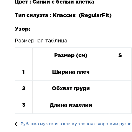
Цвет : Синий с белый клетка
Тип силуэта : Классик (
Regular
Fit
)
Узор:
Размерная таблица
Размер (см)
S
1
Ширина плеч
2
Обхват груди
3
Длина изделия
Рубашка мужская в клетку хлопок с коротким рукаво