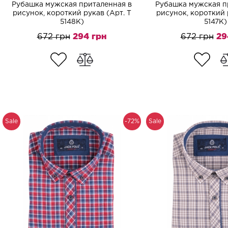
Рубашка мужская приталенная в
Рубашка мужская п
рисунок, короткий рукав (Арт. T
рисунок, короткий 
5148K)
5147K)
672 грн
294 грн
672 грн
29
Sale
-72%
Sale