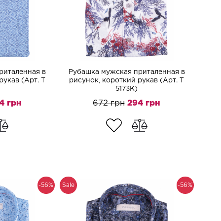
риталенная в
Рубашка мужская приталенная в
рукав (Арт. T
рисунок, короткий рукав (Арт. T
5173K)
4 грн
672 грн
294 грн
-56%
Sale
-56%