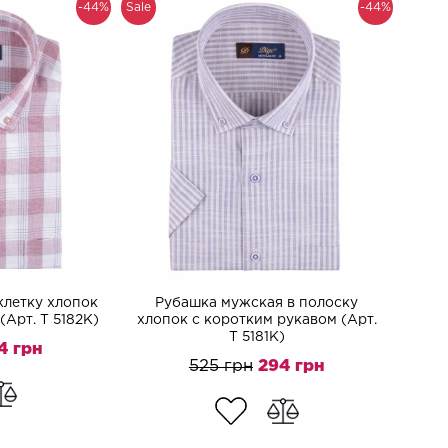
-44%
Sale
-44%
клетку хлопок
Рубашка мужская в полоску
(Арт. T 5182K)
хлопок с коротким рукавом (Арт.
T 5181K)
4 грн
525 грн
294 грн