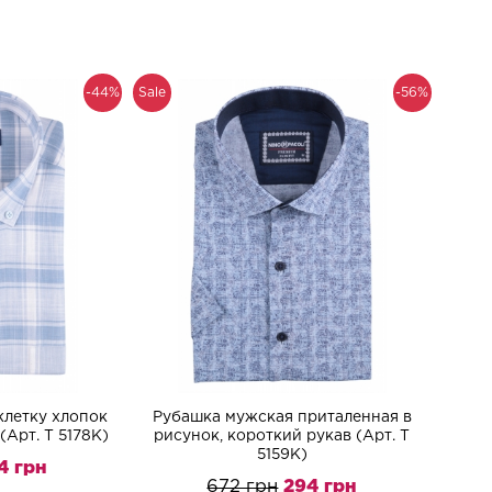
-44%
Sale
-56%
клетку хлопок
Рубашка мужская приталенная в
(Арт. T 5178K)
рисунок, короткий рукав (Арт. T
5159K)
4 грн
672 грн
294 грн