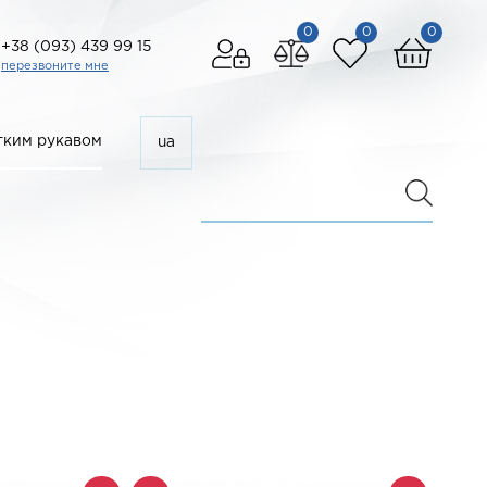
0
0
0
+38 (093) 439 99 15
перезвоните мне
ким рукавом
ua