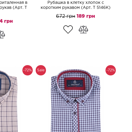
риталенная в
Рубашка в клетку хлопок с
рукав (Арт. T
коротким рукавом (Арт. T 5146K)
672 грн
189 грн
4 грн
-72%
Sale
-72%