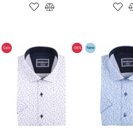
Sale
-56%
New