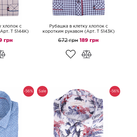
у хлопок с
Рубашка в клетку хлопок с
Арт. T 5144K)
коротким рукавом (Арт. T 5143K)
9 грн
672 грн
189 грн
-56%
Sale
-56%