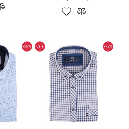
-56%
Sale
-72%