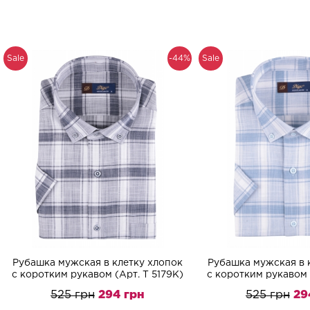
Sale
-44%
Sale
Рубашка мужская в клетку хлопок
Рубашка мужская в 
с коротким рукавом (Арт. T 5179K)
с коротким рукавом 
525 грн
294 грн
525 грн
29