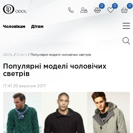
0
0
0
Чоловікам
Дітям
ODOL
/
Статті
/
Популярні моделі чоловічих светрів
Популярні моделі чоловічих
светрів
17:41 20 вересня 2017