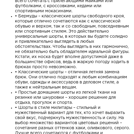
всего сочетать с прилегающими майками или
футболками, с кроссовками, кедами или
спортивными мокасинами.
•
Бермуды – классические шорты свободного кроя,
которые отлично сочетаются как с классической
обувью и верхом, так и со свободным, повседневным
или спортивным стилем. Это действительно
универсальные шорты, в которых вы будете солидно
и привлекательно выглядеть в любых
обстоятельствах. Чтобы выглядеть в них гармонично,
не обязательно быть обладателем идеальной фигуры.
Кстати, их носка будет вполне допустимой даже в
большинстве офисов, ведь в жаркую погоду ходить в
брюках просто невозможно.
•
Классические шорты – отличная летняя замена
брюк. Они отлично подходят к любым комбинациям
обуви, одежды и аксессуаров в деловом стиле, а
также к нейтральным вещам.
•
Простые домашние шорты из легкой ткани на
резинке или шнуровки – хорошее решение для
отдыха, прогулок и спорта.
•
Шорты в стиле милитары – стильный и
мужественный вариант для тех, кто хочет выразить
свой вкус, подчеркнуть мужественность и силу. На
выбор множество вариантов цветовых решений –
сочетание разных оттенков хаки, оливкового, серого.
Лучше всего сочетаются с футболками и