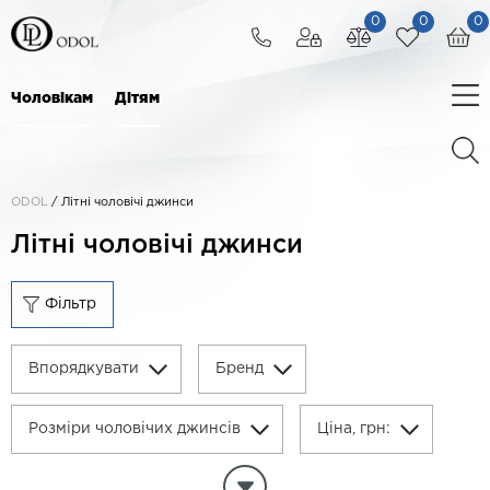
0
0
0
Чоловікам
Дітям
ODOL
/
Літні чоловічі джинси
Літні чоловічі джинси
Фільтр
Впорядкувати
Бренд
Розміри чоловічих джинсів
Ціна, грн:
Очистити параметри фільтра