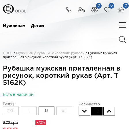
0
0
0
Мужчинам
Детям
ODOL
/
Мужчинам
/
Рубашки с коротким рукавом
/
Рубашка мужская
приталенная в рисунок, короткий рукав (Арт. T 5162K)
Рубашка мужская приталенная в
рисунок, короткий рукав (Арт. T
5162K)
Есть в наличии
Размер
Количество
2XL
L
M
XL
1
-72%
672 грн