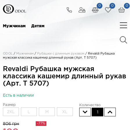
0
0
0
Мужчинам
Детям
ODOL
/
Мужчинам
/
Рубашки с длинным рукавом
/
Revaldi Рубашка
мужская классика кашемир длинный рукав (Арт. T 5707)
Revaldi Рубашка мужская
классика кашемир длинный рукав
(Арт. T 5707)
Есть в наличии
Размер
Количество
2XL
L
M
XL
1
-77%
806 грн