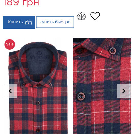
189
грн
Купить
купить быстро
Sale