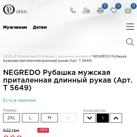
0
0
0
Мужчинам
Детям
ODOL
/
Мужчинам
/
Рубашки с длинным рукавом
/
NEGREDO Рубашка
мужская приталенная длинный рукав (Арт. T 5649)
NEGREDO Рубашка мужская
приталенная длинный рукав (Арт.
T 5649)
Есть в наличии
Размер
Количество
2XL
L
M
XL
1
-58%
622 грн