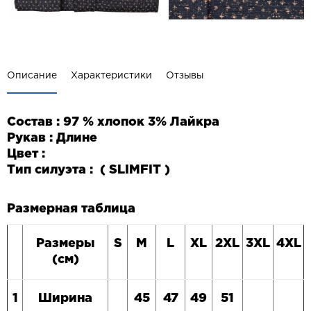
Описание
Характеристики
Отзывы
Состав : 97 % хлопок 3% Лайкра
Рукав : Длине
Цвет :
Тип силуэта : (
SLIM
FIT
)
Размерная таблица
Размеры
S
M
L
XL
2
XL
3
XL
4
XL
(см)
1
Ширина
45
47
49
51