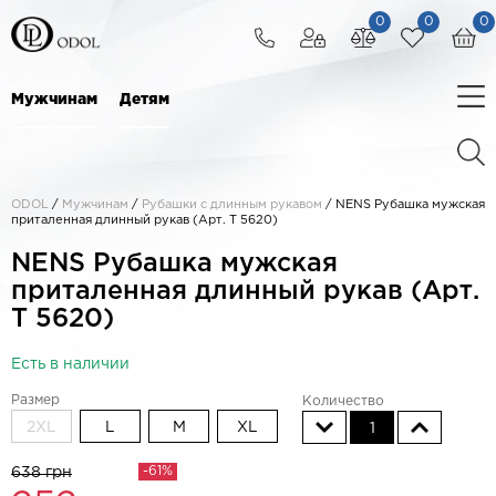
0
0
0
Мужчинам
Детям
ODOL
/
Мужчинам
/
Рубашки с длинным рукавом
/
NENS Рубашка мужская
приталенная длинный рукав (Арт. T 5620)
NENS Рубашка мужская
приталенная длинный рукав (Арт.
T 5620)
Есть в наличии
Размер
Количество
2XL
L
M
XL
1
-61%
638 грн