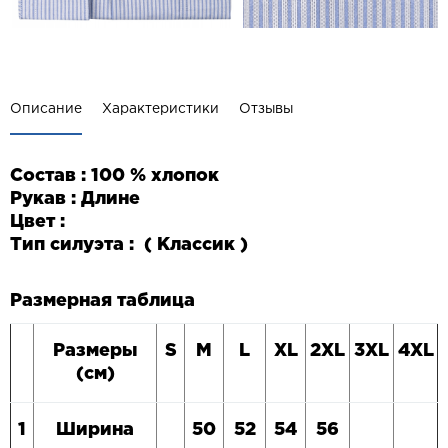
Описание
Характеристики
Отзывы
Состав : 100 % хлопок
Рукав : Длине
Цвет :
Тип силуэта : ( Классик )
Размерная таблица
Размеры
S
M
L
XL
2
XL
3
XL
4
XL
(см)
1
Ширина
50
52
54
56