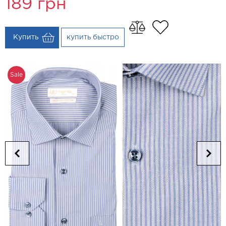
189
грн
Купить
купить быстро
Sale