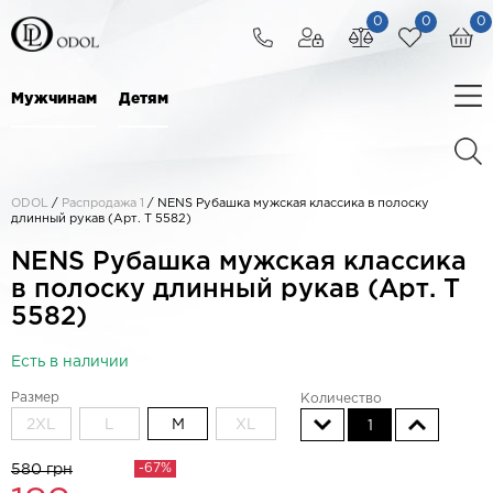
0
0
0
Мужчинам
Детям
ODOL
/
Распродажа 1
/
NENS Рубашка мужская классика в полоску
длинный рукав (Арт. T 5582)
NENS Рубашка мужская классика
в полоску длинный рукав (Арт. T
5582)
Есть в наличии
Размер
Количество
2XL
L
M
XL
1
-67%
580 грн