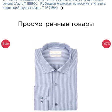
рукав (Арт. T 5580)
Рубашка мужская классика в клетку,
короткий рукав (Арт. T 1671ВК)
Просмотренные товары
Sale
-67%