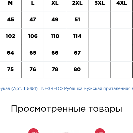
M
L
XL
2
XL
3
XL
4
XL
45
47
49
51
102
106
110
114
64
65
66
67
75
76
78
80
ав (Арт. T 5651)
NEGREDO Рубашка мужская приталенная дл
Просмотренные товары