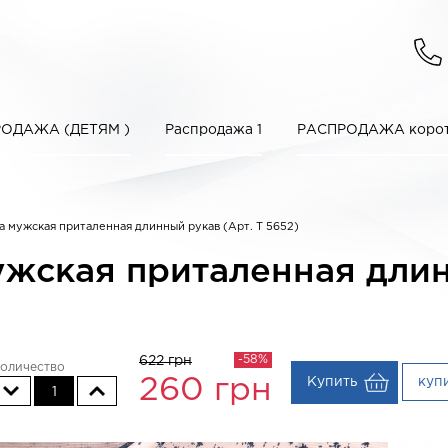
ОДАЖА (ДЕТЯМ )
Распродажа 1
РАСПРОДАЖА корот
мужская приталенная длинный рукав (Арт. T 5652)
ская приталенная длинн
-58%
622 грн
оличество
Купить
куп
260
грн
1