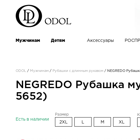
Мужчинам
Детям
Аксессуары
РОСПР
ODOL
/
Мужчинам
/
Рубашки с длинным рукавом
/
NEGREDO Рубашка 
NEGREDO Рубашка муж
5652)
Размер
К
Есть в наличии
2XL
L
M
XL