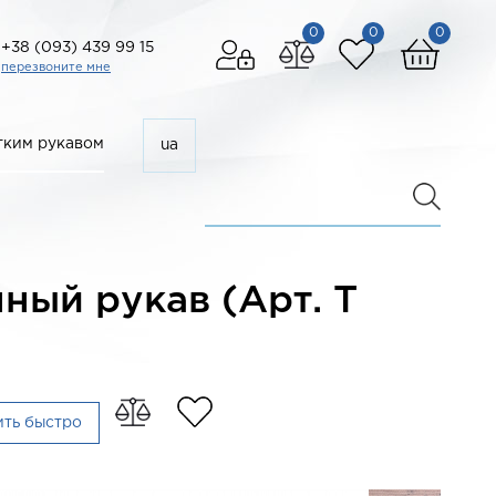
0
0
0
+38 (093) 439 99 15
перезвоните мне
ким рукавом
ua
ый рукав (Арт. T
ить быстро