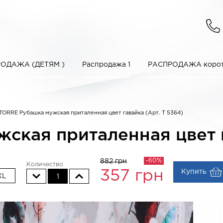
ОДАЖА (ДЕТЯМ )
Распродажа 1
РАСПРОДАЖА корот
TORRE Рубашка мужская приталенная цвет гавайка (Арт. T 5364)
кая приталенная цвет г
-60%
882 грн
Количество
Купить
357
грн
XL
1