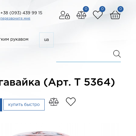
0
0
0
+38 (093) 439 99 15
перезвоните мне
ким рукавом
ua
авайка (Арт. T 5364)
купить быстро