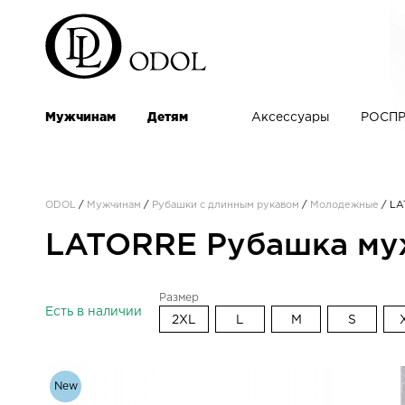
Мужчинам
Детям
Аксессуары
РОСПР
ODOL
/
Мужчинам
/
Рубашки с длинным рукавом
/
Молодежные
/
LA
LATORRE Рубашка мужс
Размер
Есть в наличии
2XL
L
M
S
New