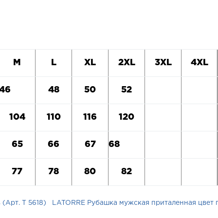
M
L
XL
2
XL
3
XL
4
XL
46
48
50
52
104
110
116
120
65
66
67
68
77
78
80
82
(Арт. T 5618)
LATORRE Рубашка мужская приталенная цвет га