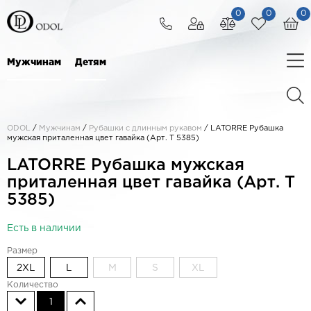
0
0
0
Мужчинам
Детям
ODOL
/
Мужчинам
/
Рубашки с длинным рукавом
/
LATORRE Рубашка
мужская приталенная цвет гавайка (Арт. T 5385)
LATORRE Рубашка мужская
приталенная цвет гавайка (Арт. T
5385)
Есть в наличии
Размер
2XL
L
M
S
XL
Количество
1