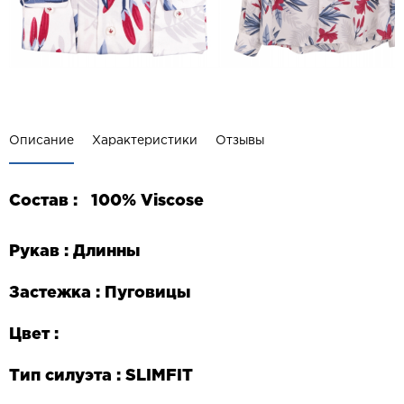
Описание
Характеристики
Отзывы
Состав :
100%
Vis
с
ose
Рукав : Длинны
Застежка : Пуговицы
Цвет :
Тип силуэта :
SLIM
FIT