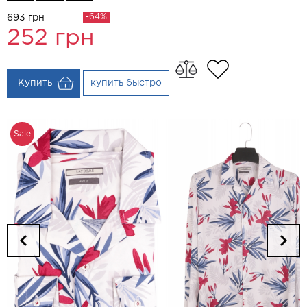
-64%
693 грн
252
грн
Купить
купить быстро
Sale