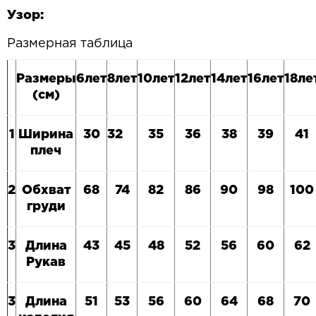
Узор:
Размерная таблица
Размеры
6
лет
8
лет
10
лет
12
лет
14
лет
16
лет
18
ле
(см)
1
Ширина
30
32
35
36
38
39
41
плеч
2
Обхват
68
74
82
86
90
98
100
груди
3
Длина
43
45
48
52
56
6
0
62
Рукав
3
Длина
51
53
56
60
64
68
70