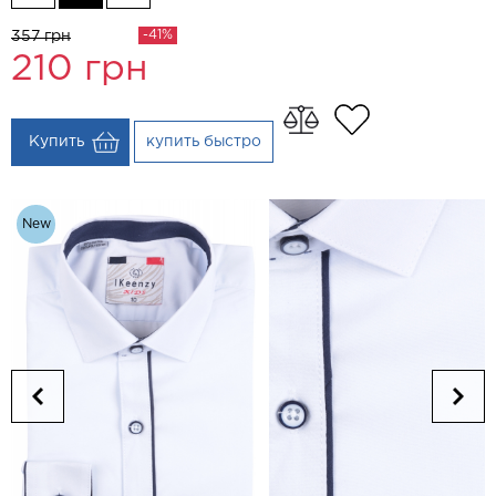
-41%
357 грн
210
грн
Купить
купить быстро
New