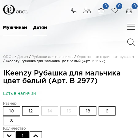
0
0
0
Мужчинам
Детям
ODOL
/
Детям
/
Рубашки для мальчиков
/
Однотонные с длинным рукавом
/
IKeenzy Рубашка для мальчика цвет белый (Арт. B 2977)
IKeenzy Рубашка для мальчика
цвет белый (Арт. B 2977)
Есть в наличии
Размер
10
12
14
16
18
6
8
Количество
1