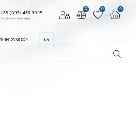
0
0
0
+38 (093) 439 99 15
перезвоните мне
ким рукавом
ua