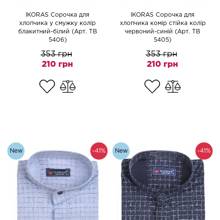
IKORAS Сорочка для
IKORAS Сорочка для
хлопчика у смужку колір
хлопчика комір стійка колір
блакитний-білий (Арт. TB
червоний-синій (Арт. TB
5406)
5405)
353 грн
353 грн
210 грн
210 грн
New
-41%
New
-41%